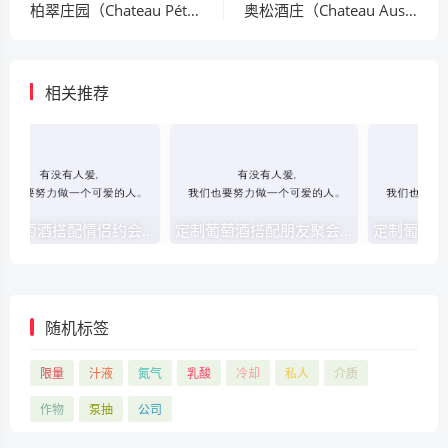
柏翠庄园（Chateau Pétrus）
奥松酒庄（Chateau Ausone）
相关推荐
定制葡萄酒搭配情侣约会：浪漫氛围的约会定制酒
定制葡萄酒搭配朋友聚会：易分享、易饮的聚会定制酒
随机标签
限量
汁液
氮气
乳酸
冷却
私人
介质
作物
泵抽
公司