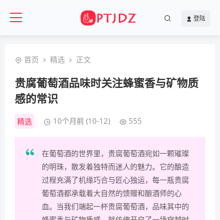
登陆
首页
精选
正文
贵腐葡萄酒品味时关注蜂蜜香与矿物质
感的常识
10个月前 (10-12)
555
精选
在葡萄酒的世界里，贵腐葡萄酒宛如一颗璀璨
的明珠，散发着独特而迷人的魅力。它的酿造
过程充满了机缘巧合与匠心独运，每一瓶贵腐
葡萄酒都承载着大自然的馈赠和酿酒师的心
血。当我们端起一杯贵腐葡萄酒，品味其中的
蜂蜜香与矿物质感，就仿佛开启了一场穿越时