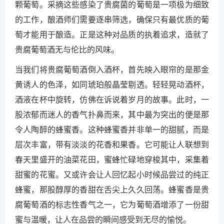
颗葡萄。采摘这些感染了贵腐菌的葡萄是一项极为细致
的工作，酿酒师们需要逐串筛选，确保只有最优质的葡
萄才能用于酿造。正是这种对品质的执着追求，造就了
贵腐葡萄酒无与伦比的风味。
当我们将贵腐葡萄酒倒入酒杯，首先映入眼帘的是那金
黄诱人的色泽，如同琥珀般晶莹剔透。轻轻晃动酒杯，
酒液在杯中旋转，仿佛在诉说着岁月的故事。此时，一
股浓郁而迷人的香气扑鼻而来，其中最为突出的便是那
令人陶醉的蜂蜜香。这种蜂蜜香并非单一的甜腻，而是
层次丰富，带有淡淡的花香和果香。它可能让人联想到
春天里盛开的油菜花田，蜜蜂忙碌地穿梭其中，采集着
甜蜜的花蜜。又或许会让人回忆起小时候品尝过的纯正
蜂蜜，那股醇厚的香甜在舌尖上久久回荡。蜂蜜香是贵
腐葡萄酒的标志性香气之一，它为葡萄酒增添了一份甜
蜜与温暖，让人在品尝的瞬间感受到无尽的愉悦。