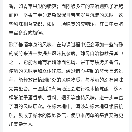
香，如青苹果般的脆爽；而陈酿多年的基酒则赋予酒烤
面包、坚果等更为复杂深邃且带有岁月沉淀的风味。这
些风味相互交织，如同一场味觉的交响乐，在口中奏响
丰富多变的旋律。
除了基酒本身的风味，在勾调过程中还会添加一些特殊
的成分来进一步提升风味复杂度。酵母自溶物就是其中
之一，它能为葡萄酒增添面包屑、饼干等烘烤类香气，
使酒的风味更加立体饱满。经过精心控制的酵母自溶过
程，能释放出恰到好处的风味物质，与基酒的原有风味
完美融合。一些起泡葡萄酒还会进行橡木桶陈酿，橡木
桶能赋予酒香草、香料、烟熏等独特风味，进一步丰富
了酒的风味层次。在橡木桶中，酒液与橡木桶壁缓慢接
触，吸收了橡木的微妙香气，使原本简单的基酒变得更
加复杂迷人。