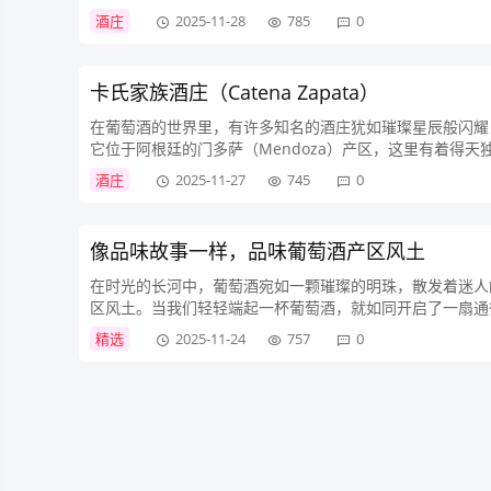
同时较大的昼夜温差使得葡萄在积累糖分的还能...
酒庄
2025-11-28
785
0
卡氏家族酒庄（Catena Zapata）
在葡萄酒的世界里，有许多知名的酒庄犹如璀璨星辰般闪耀，而
它位于阿根廷的门多萨（Mendoza）产区，这里有着得
提供了绝佳的环境。卡氏家族酒庄不仅拥有...
酒庄
2025-11-27
745
0
像品味故事一样，品味葡萄酒产区风土
在时光的长河中，葡萄酒宛如一颗璀璨的明珠，散发着迷人
区风土。当我们轻轻端起一杯葡萄酒，就如同开启了一扇通
自然与人文交织的杰作。它包含了气候、土壤、地形等自然因素
精选
2025-11-24
757
0