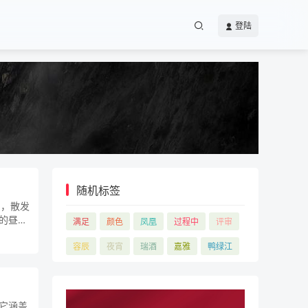
登陆
随机标签
中，散发
的昼夜
满足
颜色
凤凰
过程中
评审
容辰
夜宵
瑞酒
嘉雅
鸭绿江
它涵盖