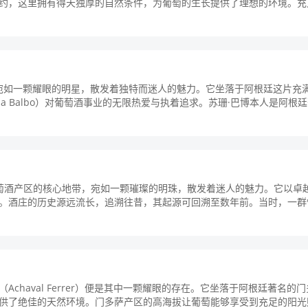
约，这里拥有得天独厚的自然条件，为葡萄的生长提供了理想的环境。充
bo）宛如一颗耀眼的明星，散发着独特而迷人的魅力。它坐落于阿根廷这片充
a Balbo）对葡萄酒事业的无限热爱与执着追求。苏珊·巴博本人是阿根
落于阿根廷葡萄酒产区的核心地带，宛如一颗璀璨的明珠，散发着迷人的魅力。它以卓
。酒庄的历史源远流长，追溯往昔，其起源可回溯至数年前。当时，一群
haval Ferrer）便是其中一颗耀眼的存在。它坐落于阿根廷著名的
供了绝佳的天然环境。门多萨产区的高海拔让葡萄能够享受到充足的阳光