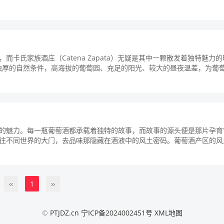
卡氏家族酒庄（Catena Zapata）无疑是其中一颗散发着独特魅力
天独厚的自然条件，高海拔的葡萄园、充足的阳光、较大的昼夜温差，为葡
的魅力。每一瓶葡萄酒都承载着独特的故事，而故事的源头便是那片孕育
往不同世界的大门，去品味那隐藏在酒液中的风土密码。葡萄酒产区的风
...
‹‹
1
››
©
PTJDZ.cn
宁ICP备2024002451号
XML地图