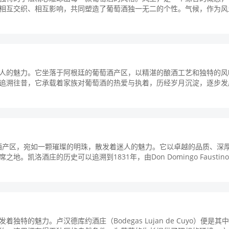
相互交织、相互影响，共同塑造了葡萄酒独一无二的个性。气候，作为风
...
人的魅力。它坐落于阿根廷的葡萄酒产区，以精湛的酿酒工艺和独特的风
追溯往昔，它承载着家族对葡萄酒的热爱与执着，历经岁月沉淀，逐步发
，...
的葡萄酒产区，宛如一颗璀璨的明珠，散发着迷人的魅力。它以卓越的品质、深
洛酒庄的历史可以追溯到1831年，由Don Domingo Faustino
的魅力。卢汉德库约酒庄（Bodegas Lujan de Cuyo）便是其