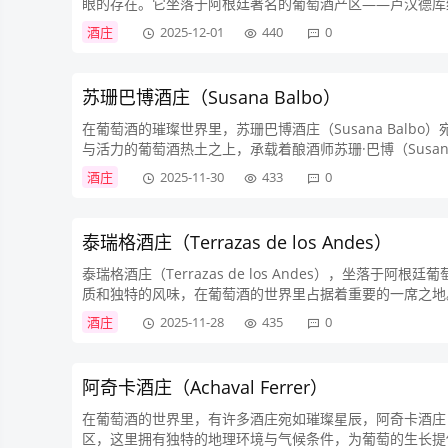
眼的存在。它坐落于阿根廷著名的葡萄酒产区——卢汉德库
光、较大的昼夜温差以及富含矿物质的土...
酒庄
2025-12-01
440
0
苏珊巴博酒庄（Susana Balbo）
在葡萄酒的璀璨世界里，苏珊巴博酒庄（Susana Bal
与活力的葡萄酒热土之上，承载着酿酒师苏珊·巴博（Susan
行业的传奇人物，她以女性特有的细...
酒庄
2025-11-30
433
0
泰瑞格酒庄（Terrazas de los Andes）
泰瑞格酒庄（Terrazas de los Andes），坐
质和独特的风味，在葡萄酒的世界里占据着重要的一席之地
对葡萄酒酿造的热爱与执着的先驱者，毅...
酒庄
2025-11-28
435
0
阿奇卡酒庄（Achaval Ferrer）
在葡萄酒的世界里，有许多酒庄宛如璀璨星辰，阿奇卡酒庄（Ac
区，这里拥有独特的地理环境与气候条件，为葡萄的生长提