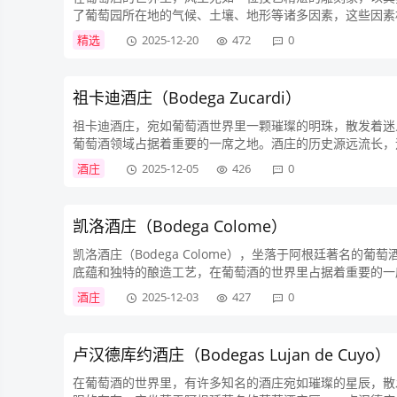
了葡萄园所在地的气候、土壤、地形等诸多因素，这些因素
要组成部分，对葡萄酒的风格起着决定性的作用。在凉爽气候的
精选
2025-12-20
472
0
祖卡迪酒庄（Bodega Zucardi）
祖卡迪酒庄，宛如葡萄酒世界里一颗璀璨的明珠，散发着迷
葡萄酒领域占据着重要的一席之地。酒庄的历史源远流长，
大。从最初的小规模经营，到如今成为阿根廷葡萄酒行业的领者
酒庄
2025-12-05
426
0
凯洛酒庄（Bodega Colome）
凯洛酒庄（Bodega Colome），坐落于阿根廷著名
底蕴和独特的酿造工艺，在葡萄酒的世界里占据着重要的一席之地。凯
Sarmiento创立，最...
酒庄
2025-12-03
427
0
卢汉德库约酒庄（Bodegas Lujan de Cuyo）
在葡萄酒的世界里，有许多知名的酒庄宛如璀璨的星辰，散发着独特