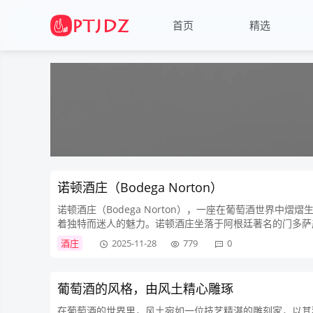
首页
精选
诺顿酒庄（Bodega Norton）
诺顿酒庄（Bodega Norton），一座在葡萄酒世界
着独特而迷人的魅力。诺顿酒庄坐落于阿根廷著名的门多萨
温差，为葡萄的生长提供了理想的环境。酒庄由天...
酒庄
2025-11-28
779
0
葡萄酒的风格，由风土精心雕琢
在葡萄酒的世界里，风土宛如一位技艺精湛的雕刻家，以其