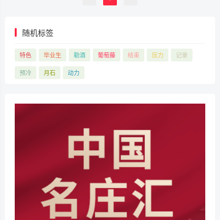
随机标签
特色
毕业生
勒酒
葡萄藤
结束
压力
记录
预冷
月石
动力