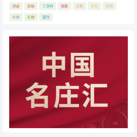
河谷
张裕
丁洛特
观影
宗教
年份
野餐
辛辣
礼物
望月