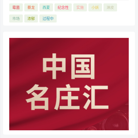
霉菌
蔡龙
西夏
纪念性
实施
小妖
淋皮
市场
浓郁
过程中