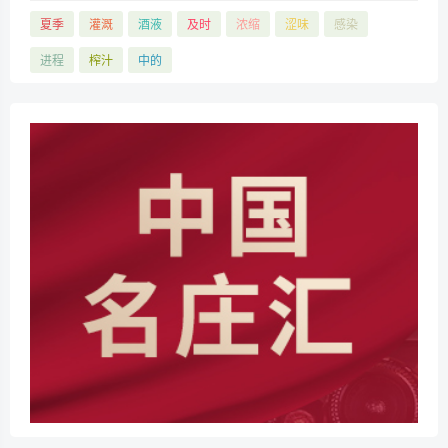
夏季
灌溉
酒液
及时
浓缩
涩味
感染
进程
榨汁
中的