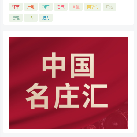
环节
产地
利亚
香气
含量
同学们
汇达
管理
半甜
肥力